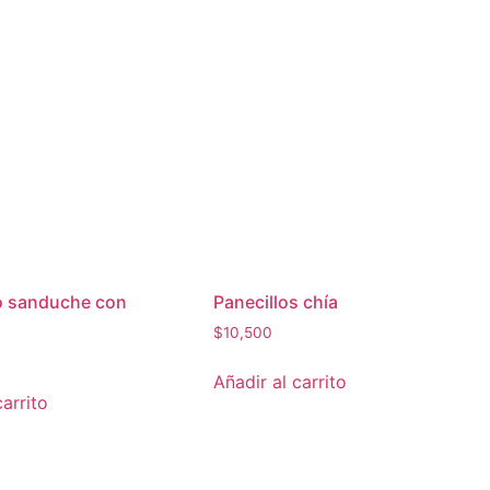
o sanduche con
Panecillos chía
$
10,500
Añadir al carrito
carrito