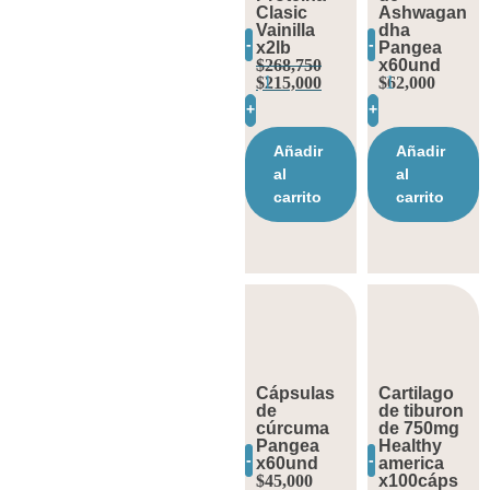
Clasic
Ashwagan
Vainilla
dha
-
-
x2lb
Pangea
$
268,750
x60und
$
215,000
$
62,000
+
+
Añadir
Añadir
al
al
carrito
carrito
Cápsulas
Cartilago
de
de tiburon
cúrcuma
de 750mg
Pangea
Healthy
-
-
x60und
america
$
45,000
x100cáps