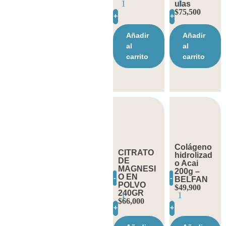
ulas
$
75,500
+
+
Añadir
Añadir
al
al
carrito
carrito
Colágeno
CITRATO
hidrolizad
DE
o Acai
MAGNESI
200g –
O EN
-
-
BELFAN
POLVO
$
49,900
240GR
$
66,000
+
+