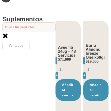
Suplementos
Barra
Ver todos
Avee fib
Almond
240g – 48
breeze
Servicios
One x60gr
$
71,000
-
-
$
19,000
+
+
Añadir
Añadir
al
al
carrito
carrito