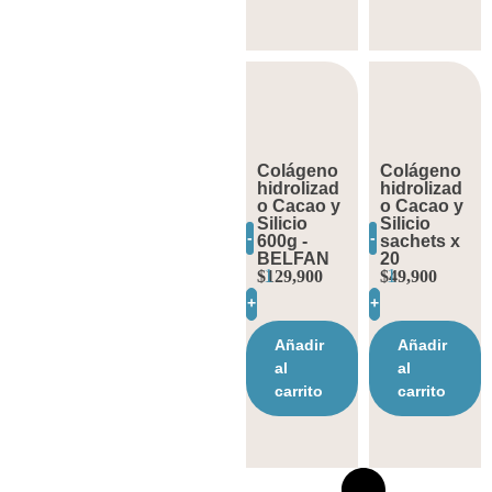
Colágeno
Colágeno
hidrolizad
hidrolizad
o Cacao y
o Cacao y
Silicio
Silicio
-
-
600g -
sachets x
BELFAN
20
$
129,900
$
49,900
+
+
Añadir
Añadir
al
al
carrito
carrito