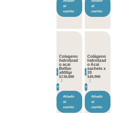
Añadir
Añadir
al
al
carrito
carrito
Colageno
Colágeno
hidrolizad
hidrolizad
o acai
o Acai
Belfan
sachets x
-
-
x600gr
20
$
130,000
$
49,900
+
+
Añadir
Añadir
al
al
carrito
carrito