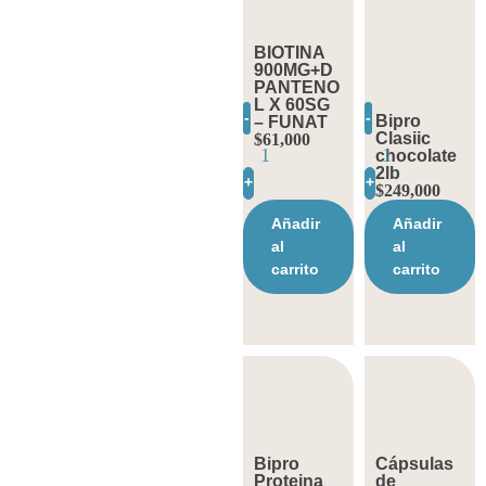
BIOTINA
900MG+D
PANTENO
L X 60SG
-
-
Bipro
– FUNAT
Clasiic
$
61,000
chocolate
2lb
+
+
$
249,000
Añadir
Añadir
al
al
carrito
carrito
Bipro
Cápsulas
Proteina
de