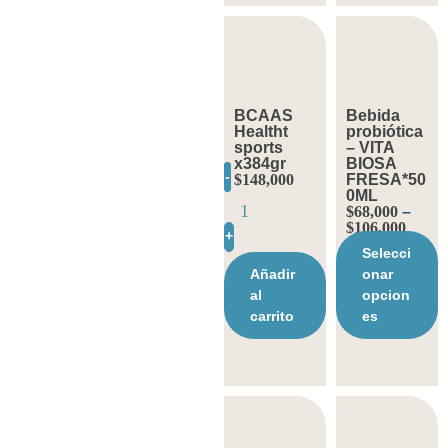
BCAAS
Bebida
Healtht
probiótica
sports
– VITA
x384gr
BIOSA
-
$
148,000
FRESA*50
0ML
$
68,000
–
$
106,000
+
Selecci
Añadir
onar
al
opcion
carrito
es