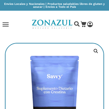
Envíos Locales y Nacionales | Productos saludables libres de gluten y
azucar | Envios a Todo el País