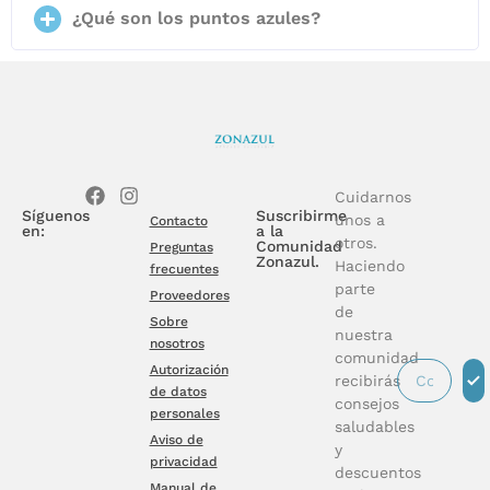
¿Qué son los puntos azules?
Cuidarnos
Síguenos
Suscribirme
unos a
Contacto
en:
a la
otros.
Comunidad
Preguntas
Zonazul.
Haciendo
frecuentes
parte
Proveedores
de
Sobre
nuestra
nosotros
comunidad
Autorización
recibirás
de datos
consejos
personales
saludables
Aviso de
y
privacidad
descuentos
Manual de