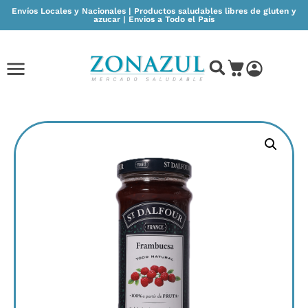
Envíos Locales y Nacionales | Productos saludables libres de gluten y
azucar | Envios a Todo el País