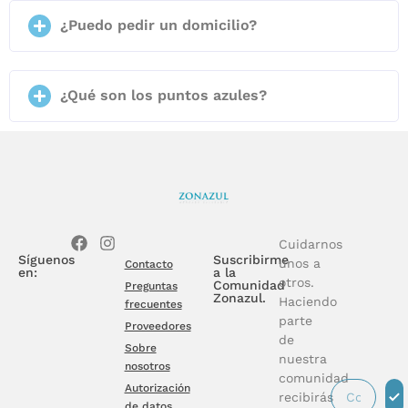
¿Puedo pedir un domicilio?
¿Qué son los puntos azules?
Cuidarnos
Síguenos
Suscribirme
unos a
Contacto
en:
a la
otros.
Comunidad
Preguntas
Zonazul.
Haciendo
frecuentes
parte
Proveedores
de
Sobre
nuestra
nosotros
comunidad
Autorización
recibirás
de datos