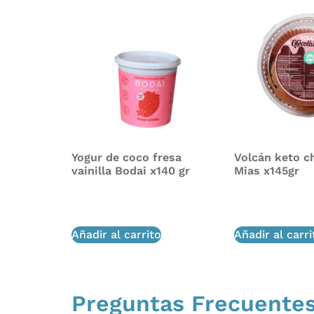
Yogur de coco fresa
Volcán keto c
vainilla Bodai x140 gr
Mias x145gr
$
9,000
$
19,500
Añadir al carrito
Añadir al carri
Preguntas Frecuente