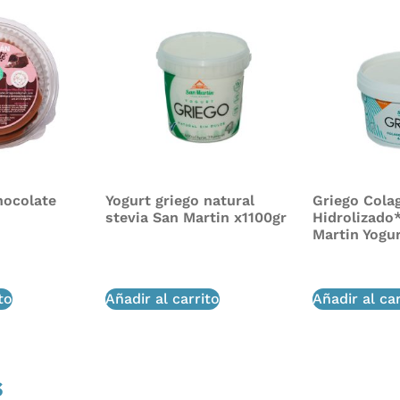
hocolate
Yogurt griego natural
Griego Cola
stevia San Martin x1100gr
Hidrolizado
Martin Yogu
$
52,000
$
30,000
to
Añadir al carrito
Añadir al car
s