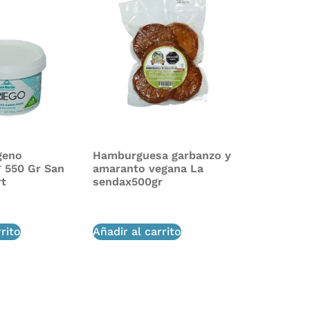
geno
Hamburguesa garbanzo y
* 550 Gr San
amaranto vegana La
rt
sendax500gr
$
20,000
rito
Añadir al carrito