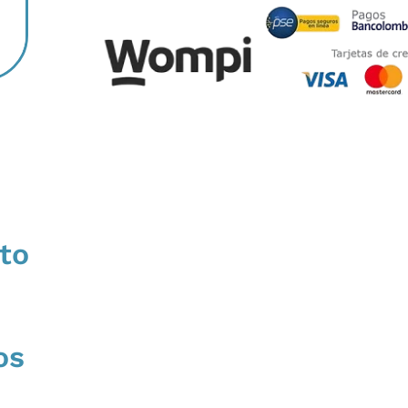
to
os