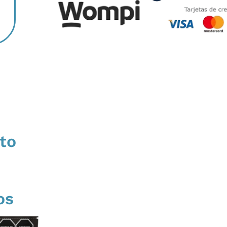
to
os