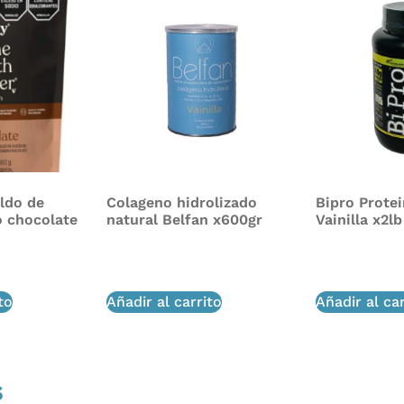
aldo de
Colageno hidrolizado
Bipro Protei
o chocolate
natural Belfan x600gr
Vainilla x2lb
$
130,000
$
268,750
$
215
to
Añadir al carrito
Añadir al car
s