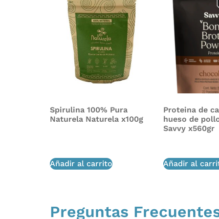
Spirulina 100% Pura
Proteina de c
Naturela Naturela x100g
hueso de poll
Savvy x560gr
$
54,000
$
216,000
Añadir al carrito
Añadir al carri
Preguntas Frecuente