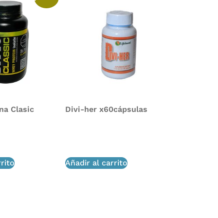
na Clasic
Divi-her x60cápsulas
$
111,000
,000
rito
Añadir al carrito